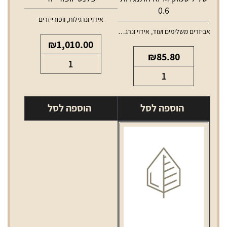
0.6
אידוי ונרגילות
,
וופורייזרים
אביזרים משלימים ועוד
,
אידוי ונרגילות
,
סלילים וסוללות למכשירי אידוי
₪
1,010.00
₪
85.80
כמות
כמות
של
של
פלנטי
סליל
וופורייזר
הוספה לסל
הוספה לסל
סמוק
RPM
התנגדות
0.6