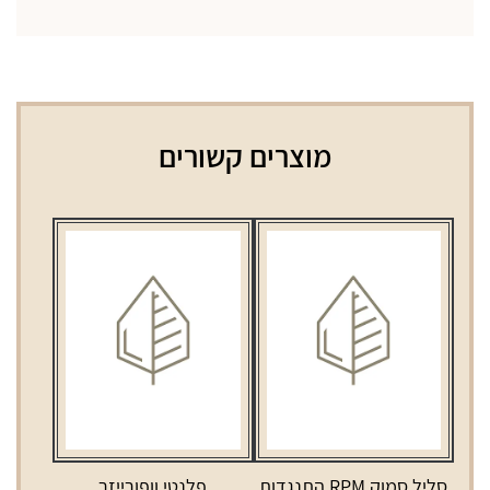
מוצרים קשורים
סליל סמוק RPM התנגדות
פלנטי וופורייזר