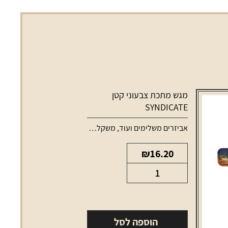
מגש מתכת צבעוני קטן
SYNDICATE
סוללות למכשירי אידוי
אביזרים משלימים ועוד
,
משקלים ומגשים
₪
16.20
כמות
של
מגש
מתכת
הוספה לסל
צבעוני