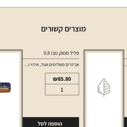
מוצרים קשורים
סליל סמוק נובו 0.8
אביזרים משלימים ועוד
,
אידוי ונרגילות
,
סלילים ו
₪
85.80
כמות
של
סליל
סמוק
נובו
הוספה לסל