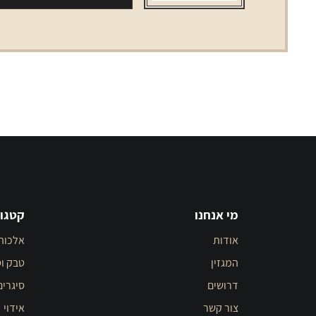
מי אנחנו
קטגור
אודות
אלכוה
המגזין
טבק וס
דרושים
סיגרים
צור קשר
אידוי