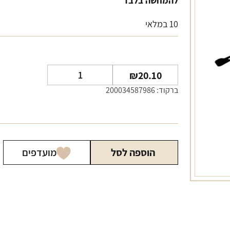
להמחשה בלבד
10 במלאי
כמות
₪
20.10
של
ברקוד: 200034587986
נרתיק
חצי
ירח
הוספה לסל
מועדפים