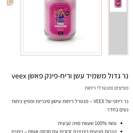
נר גדול משמיד עשן וריח-פינק פאשן veex
מפיצים ומנטרלי ריחות
נר ריחני של VEEX – מנטרל ריחות עישון סיגריות ומפיץ ניחוח
נעים בחדר
עשוי 100% שעוות סויה טבעית
הנרות מגיעים בצנצנת זכוכית עם מכסה אטום – ניתנת