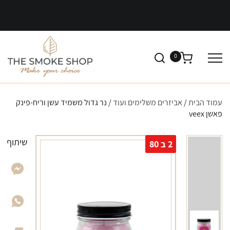
0
עמוד הבית
/
אביזרים משלימים ועוד
/ נר גדול משמיד עשן וריח-פינק
פאשן veex
שיתוף
2 ב 80