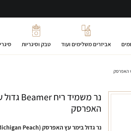
מים
אביזרים משלימים ועוד
טבק וסיגריות
סיגרי
נר משמיד ריח Beamer ג
האפרסק
נר גדול בימר עץ האפרסק (chigan Peach