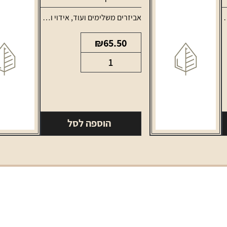
אביזרים משלימים ועוד
,
אידוי ונרגילות
,
טנקים ופ
₪
65.50
כמות
של
פוד
לסמוק
נובו
הוספה לסל
X