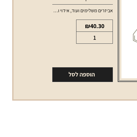
ודים למכשירי אידוי
אביזרים משלימים ועוד
,
אידוי ונרגילות
,
טנקים ופודים למכשירי א
₪
40.30
כמות
של
Vthru
pod
1.2ohm
הוספה לסל