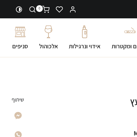
0
ם ומקטרות
אידוי ונרגילות
אלכוהול
סניפים
דול עץ
שיתוף
Mi