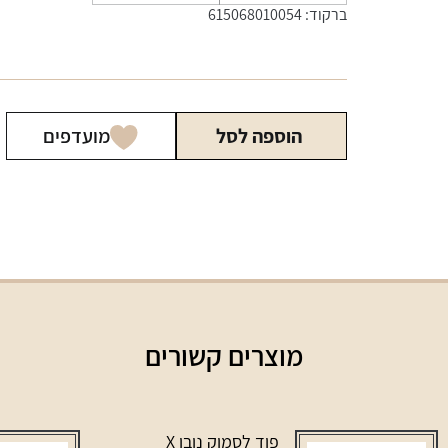
של
ברקוד: 615068010054
נר
משמיד
ריח
Beamer
הוספה לסל
מועדפים
גדול
עץ
האפרסק
מוצרים קשורים
פוד לסמוק נובו X