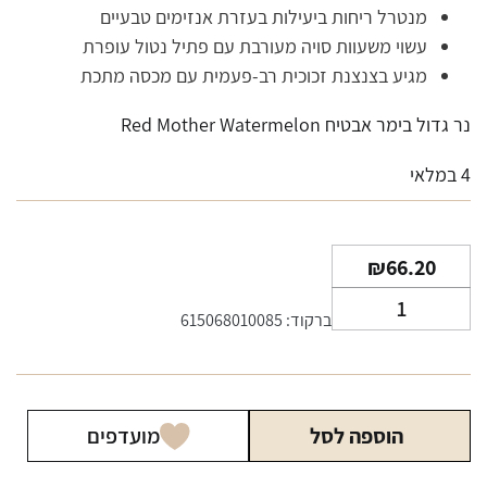
מנטרל ריחות ביעילות בעזרת אנזימים טבעיים
עשוי משעוות סויה מעורבת עם פתיל נטול עופרת
מגיע בצנצנת זכוכית רב-פעמית עם מכסה מתכת
נר גדול בימר אבטיח Red Mother Watermelon
4 במלאי
₪
66.20
כמות
ברקוד: 615068010085
של
נר
משמיד
ריח
הוספה לסל
מועדפים
Beamer
גדול