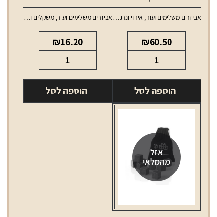
אביזרים משלימים ועוד
,
אידוי ונרגילות
,
אביזרים משלימים ועוד
,
טנקים ופודים למכשירי אידוי
משקלים ומגשים
₪
16.20
₪
60.50
כמות
כמות
של
של
פוד
מגש
הוספה לסל
הוספה לסל
לנורד
מתכת
2
צבעוני
RPM
קטן
(ללא
SYNDICATE
סליל)
אזל
מהמלאי