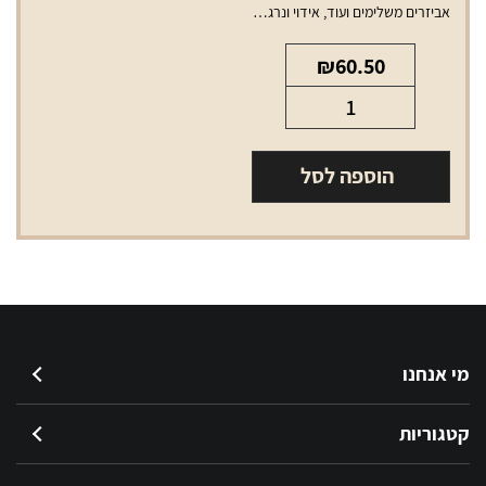
אביזרים משלימים ועוד
,
אידוי ונרגילות
,
טנקים ופודים למכשירי אידוי
₪
60.50
כמות
של
פוד
הוספה לסל
לנורד
2
RPM
(ללא
סליל)
מי אנחנו
קטגוריות