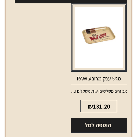
נובו
נובו
X
0.8
מגש ענק מרובע RAW
אביזרים משלימים ועוד
,
משקלים ומגשים
₪
131.20
הוספה לסל