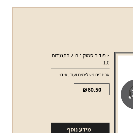
3 פודים סמוק נובו 2 התנגדות
1.0
סוללות למכשירי אידוי
אביזרים משלימים ועוד
,
אידוי ונרגילות
,
טנקים ופודים למכשירי א
₪
60.50
אי
מידע נוסף