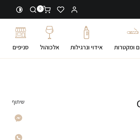
0
ם ומקטרות
אידוי ונרגילות
אלכוהול
סניפים
שיתוף