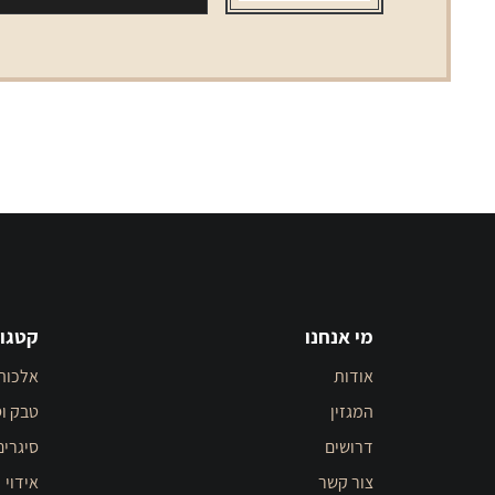
מי אנחנו
קטגור
אודות
אלכוה
המגזין
טבק וס
דרושים
סיגרים
צור קשר
אידוי