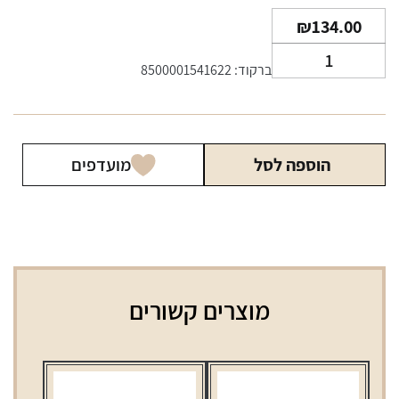
₪
134.00
כמות
ברקוד: 8500001541622
של
סיגרילות
רומיאו
ויוליה
הוספה לסל
מועדפים
קלאב
20
יחידות
מוצרים קשורים