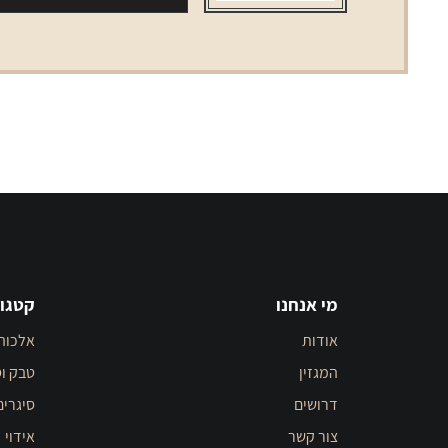
מי אנחנו
קטגור
אודות
אלכוה
המגזין
טבק וס
דרושים
סיגרים
צור קשר
אידוי