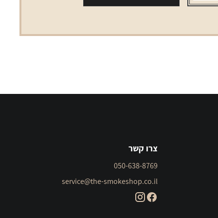
מארז
5
יחידות
צרו קשר
050-638-8769
service@the-smokeshop.co.il