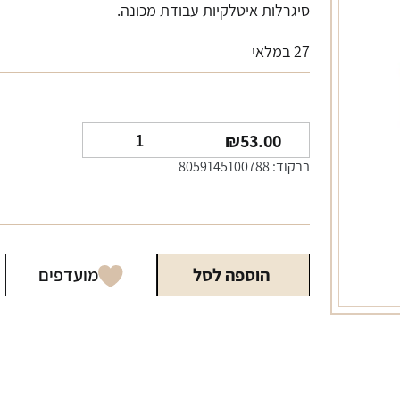
סיגרלות איטלקיות עבודת מכונה.
27 במלאי
כמות
₪
53.00
של
ברקוד: 8059145100788
סיגרלות
טוסקנלו
אורגינל
מארז
הוספה לסל
מועדפים
5
יחידות