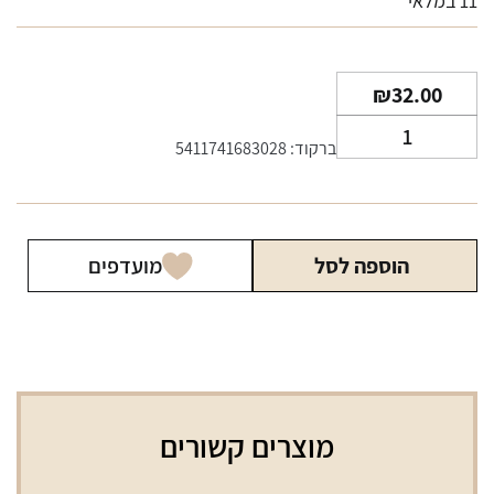
11 במלאי
₪
32.00
כמות
ברקוד: 5411741683028
של
סיגרלות
נאוס
מיני
הוספה לסל
מועדפים
ג'אווה
מוצרים קשורים