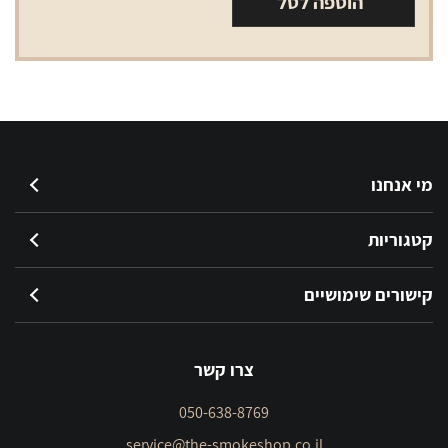
הוספה לסל
מי אנחנו
קטגוריות
קישורים שימושיים
צרו קשר
050-638-8769
service@the-smokeshop.co.il