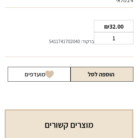
4 במלאי
₪
32.00
כמות
ברקוד: 5411741702040
של
סיגרלות
נאוס
מיני
הוספה לסל
מועדפים
רזרווה
מוצרים קשורים