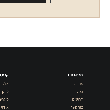
וניל
מארז
5
יחידות
מי אנחנו
קטגור
אודות
אלכוה
המגזין
טבק וס
דרושים
סיגרים
צור קשר
אידוי