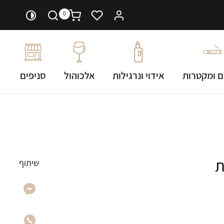
0
ם ומקטרות
אידוי ונרגילות
אלכוהול
סניפים
שיתוף