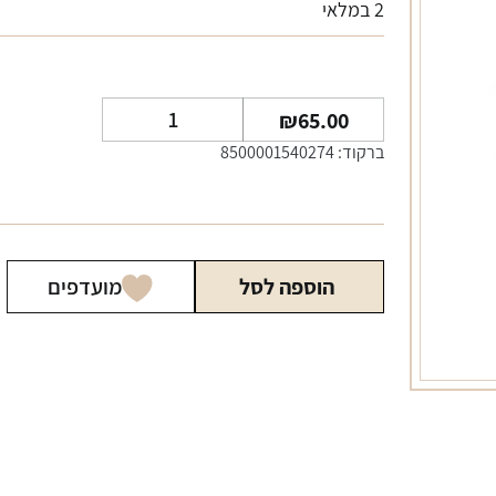
2 במלאי
כמות
₪
65.00
של
ברקוד: 8500001540274
סיגר
גוואנטרמרה
דסימוס
הוספה לסל
מועדפים