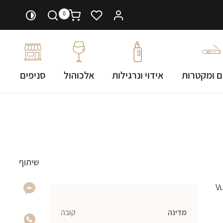
0
ם ומקטרות
אידוי ונרגילות
אלכוהול
סניפים
שיתוף
Vuelta 
מדינה
קובה