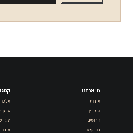
מי אנחנו
קטגור
אודות
אלכוה
המגזין
טבק וס
דרושים
סיגרים
צור קשר
אידוי