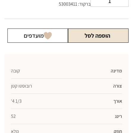
ברקוד: 53003411
של
סיגר
וגארוס
אנטרימפוס
הוספה לסל
מועדפים
בודד
מדינה
קובה
צורה
רובוסטו קטן
אורך
1/3 4'
רינג
52
חוזק
מלא