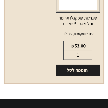
סיגרלות טוסקנלו ארומה
וניל מארז 5 יחידות
סיגרים ומקטרות
,
סיגרלות
₪
53.00
כמות
של
סיגרלות
הוספה לסל
טוסקנלו
ארומה
וניל
מארז
5
יחידות