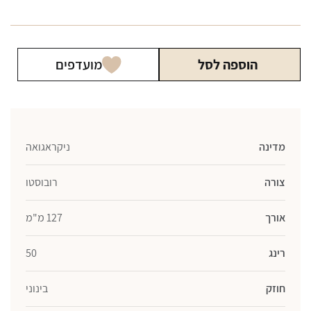
סיגר
פרדיסו
קלאסיקו
הוספה לסל
מועדפים
רבוסטו
מדינה
ניקראגואה
צורה
רובוסטו
אורך
127 מ"מ
רינג
50
חוזק
בינוני