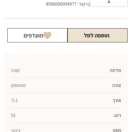
ברקוד: 8506000004977
של
סיגר
רומיאו
ויוליה
הוספה לסל
מועדפים
וייד
צרציל
מדינה
קובה
צורה
מונטסקו
אורך
5.1'
רינג
55
חוזק
בינוני