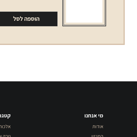
נאוס
מיני
הוספה לסל
רזרווה
מי אנחנו
קטגור
אודות
אלכוה
המגזין
טבק וס