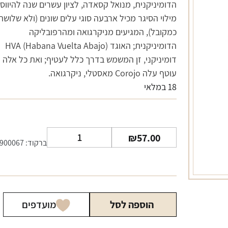
הדומיניקנית, מנואל קסאדה, לציון עשרים שנה להיווסד
מילוי הסיגר מכיל ארבעה סוגי עלים שונים (ולא שלושה,
כמקובל), המגיעים מניקרגואה ומהרפובליקה
הדומיניקנית; האוגד HVA (Habana Vuelta Abajo)
דומיניקני, זן המשמש בדרך כלל לעטיף; ואת כל אלה
עוטף עלה Corojo מאסטלי, ניקרגואה.
18 במלאי
כמות
₪
57.00
ברקוד: 900067
של
סיגר
especial
toreo
הוספה לסל
מועדפים