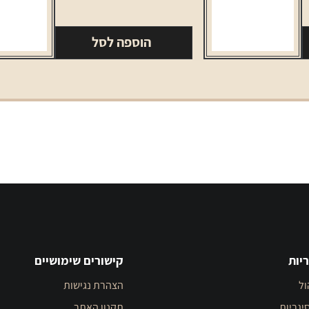
סיגרלות
טוסקנלו
הוספה לסל
ארומה
וניל
מארז
5
יחידות
יות
קישורים שימושיים
ול
הצהרת נגישות
יגריות
תקנון האתר