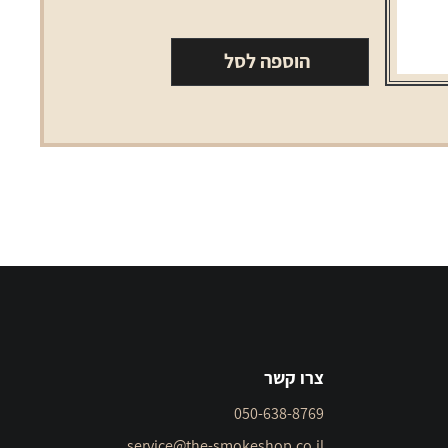
קרם
קפה
הוספה לסל
ארומה
צרו קשר
050-638-8769
service@the-smokeshop.co.il