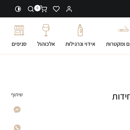
0
ם ומקטרות
אידוי ונרגילות
אלכוהול
סניפים
שיתוף