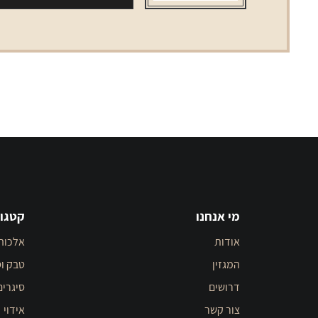
מי אנחנו
קטגור
אודות
אלכוה
המגזין
טבק וס
דרושים
סיגרים
צור קשר
אידוי