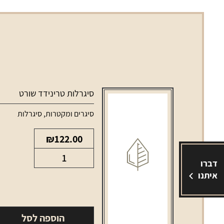
סיגרלות טרינידד שורט
סיגרים ומקטרות
,
סיגרלות
₪
122.00
כמות
דברו
של
איתנו
סיגרלות
טרינידד
שורט
הוספה לסל