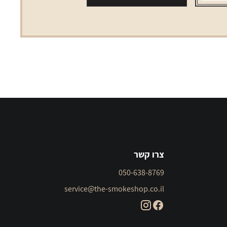
פוריטוס
5
יחידות
צרו קשר
050-638-8769
service@the-smokeshop.co.il