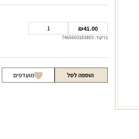
כמות
₪
41.00
של
ברקוד: 7465603183803
סיגר
principes
red
מארז
הוספה לסל
מועדפים
5
יחידות