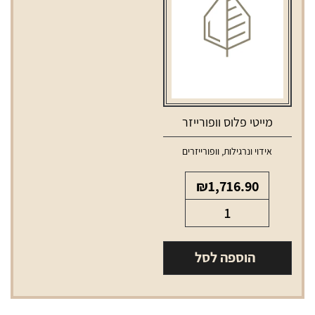
מייטי פלוס וופורייזר
אידוי ונרגילות
,
וופורייזרים
₪
1,716.90
כמות
של
מייטי
הוספה לסל
פלוס
וופורייזר