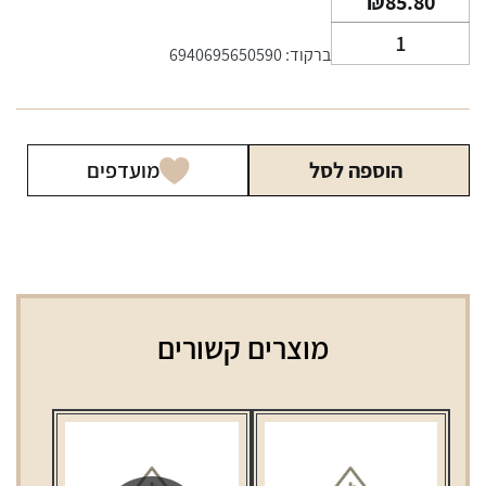
₪
85.80
כמות
ברקוד: 6940695650590
של
סליל
סמוק
נובו
הוספה לסל
מועדפים
0.16
מוצרים קשורים