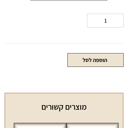
כמות
של
פילטר
אקטיטיוב
6\7
מ"מ
הוספה לסל
מוצרים קשורים