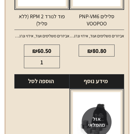
סלילים PNP-VM6
פוד לנורד 2 RPM (ללא
VOOPOO
סליל)
אביזרים משלימים ועוד
,
אידוי ונרגילות
,
אביזרים משלימים ועוד
,
סלילים וסוללות למכשירי אידוי
אידוי ונרגילות
,
טנקים ו
₪
60.50
₪
80.80
כמות
של
פוד
מידע נוסף
הוספה לסל
לנורד
2
RPM
(ללא
סליל)
אזל
מהמלאי