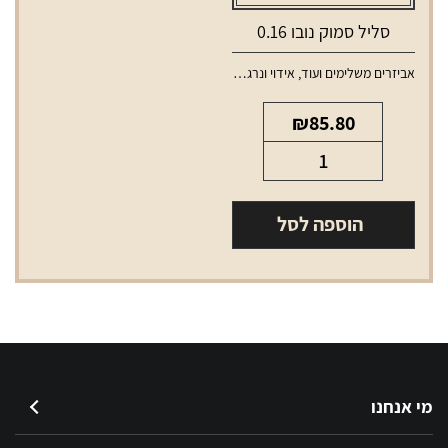
סליל סמוק נובו 0.16
אביזרים משלימים ועוד
,
אידוי ונרגילות
,
סלילים וסוללות למכשירי אידוי
₪
85.80
כמות
של
סליל
הוספה לסל
סמוק
נובו
0.16
מי אנחנו