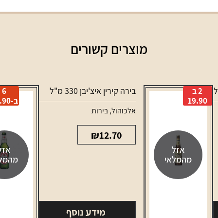
מוצרים קשורים
בירה קירין איצ'יבן 330 מ"ל
2 ב
6
19.90
ב-29.90
אלכוהול
,
בירות
₪
12.70
אזל
אזל
מהמלאי
מהמל
מידע נוסף