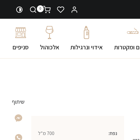
0
ם ומקטרות
אידוי ונרגילות
אלכוהול
סניפים
שיתוף
נפח:
700 מ"ל