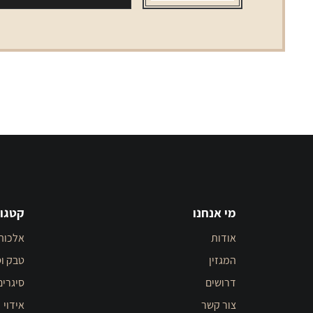
מי אנחנו
קטגור
אודות
אלכוה
המגזין
טבק וס
דרושים
סיגרים
צור קשר
אידוי