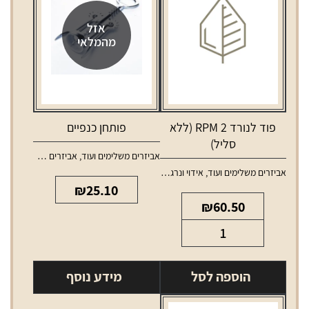
אזל
מהמלאי
פוד לנורד 2 RPM (ללא
פותחן כנפיים
סליל)
אביזרים משלימים ועוד
,
אביזרים משלימים לאלכוהול
אביזרים משלימים ועוד
,
אידוי ונרגילות
,
טנקים ופודים למכשירי אידוי
₪
25.10
₪
60.50
כמות
של
פוד
הוספה לסל
מידע נוסף
לנורד
2