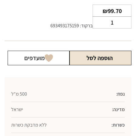
₪
99.70
כמות
ברקוד: 693493175159
של
קוקטייל
ספייסהאוס
אספרסו
הוספה לסל
מועדפים
מרטיני
500
מ"ל
נפח:
500 מ"ל
מדינה:
ישראל
כשרות:
ללא מדבקת כשרות