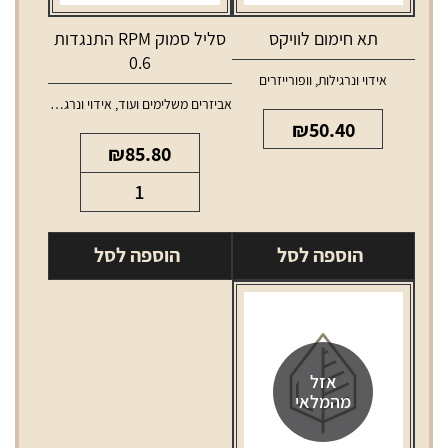
תא חימום לוויקס
סליל סמוק RPM התנגדות
0.6
אידוי ונרגילות
,
וופורייזרים
אביזרים משלימים ועוד
,
אידוי ונרגילות
,
סלילים 
₪
50.40
₪
85.80
כמות
של
סליל
הוספה לסל
הוספה לסל
סמוק
RPM
התנגדות
0.6
אזל
מהמלאי