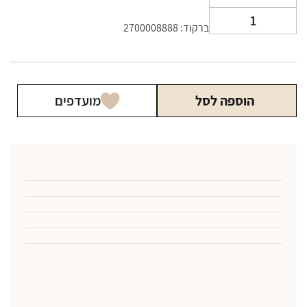
כמות
ברקוד: 2700008888
של
ראש
לנרגילה
קונג
הוספה לסל
מועדפים
דגם
CARNAGE