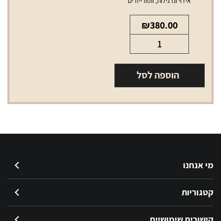
אידוי ונרגילות
,
וופורייזרים
₪
380.00
כמות
של
וופורייזר
הוספה לסל
breeze
little
מי אנחנו
קטגוריות
קישורים שימושיים