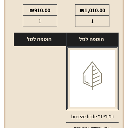
₪
910.00
₪
1,010.00
כמות
כמות
של
של
פלנטי
דה
הוספה לסל
הוספה לסל
וופורייזר
וינצ'י
איקיו
וופורייזר
וופורייזר breeze little