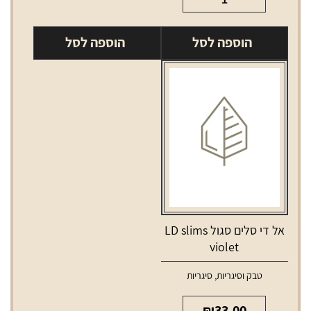
של
אל
ווינסטון
אם
הוספה לסל
הוספה לסל
כחול
נייט
ארוך
LM
WINSTON
Night
blue
long
אל די סלים סגול LD slims
violet
טבק וסיגריות
,
סיגריות
₪
33.00