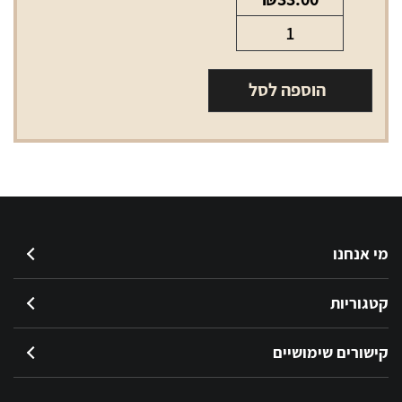
כמות
של
אל
הוספה לסל
די
סלים
סגול
LD
slims
violet
מי אנחנו
קטגוריות
קישורים שימושיים