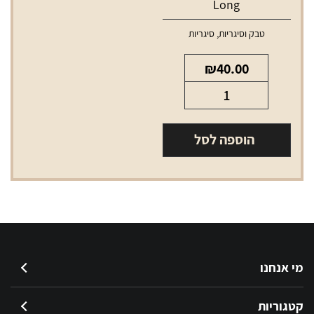
Long
טבק וסיגריות
,
סיגריות
₪
40.00
כמות
של
אל
הוספה לסל
אם
כחול
ארוך
LM
Blue
Long
מי אנחנו
קטגוריות