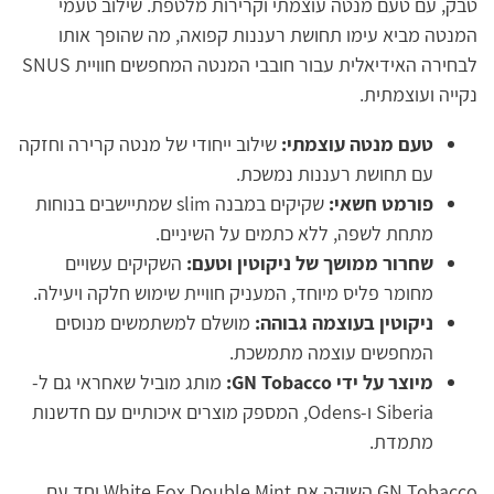
טבק, עם טעם מנטה עוצמתי וקרירות מלטפת. שילוב טעמי
המנטה מביא עימו תחושת רעננות קפואה, מה שהופך אותו
לבחירה האידיאלית עבור חובבי המנטה המחפשים חוויית SNUS
נקייה ועוצמתית.
טעם מנטה עוצמתי:
שילוב ייחודי של מנטה קרירה וחזקה
עם תחושת רעננות נמשכת.
פורמט חשאי:
שקיקים במבנה slim שמתיישבים בנוחות
מתחת לשפה, ללא כתמים על השיניים.
שחרור ממושך של ניקוטין וטעם:
השקיקים עשויים
מחומר פליס מיוחד, המעניק חוויית שימוש חלקה ויעילה.
ניקוטין בעוצמה גבוהה:
מושלם למשתמשים מנוסים
המחפשים עוצמה מתמשכת.
מיוצר על ידי GN Tobacco:
מותג מוביל שאחראי גם ל-
Siberia ו-Odens, המספק מוצרים איכותיים עם חדשנות
מתמדת.
GN Tobacco השיקה את White Fox Double Mint יחד עם