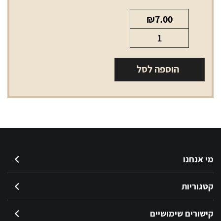
₪
7.00
כמות
של
נייר
הוספה לסל
גלגול
RAW
קטן
בלי
פילטר
מי אנחנו
קטגוריות
קישורים שימושיים