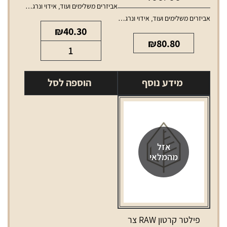
אביזרים משלימים ועוד
,
אידוי ונרגילות
,
טנקים ו
אביזרים משלימים ועוד
,
אידוי ונרגילות
,
סלילים וסוללות למכשירי אידוי
₪
40.30
₪
80.80
כמות
של
Vthru
מידע נוסף
הוספה לסל
pod
1.2ohm
אזל
מהמלאי
פילטר קרטון RAW צר