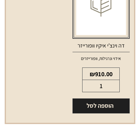
דה וינצ'י איקיו וופורייזר
אידוי ונרגילות
,
וופורייזרים
₪
910.00
כמות
של
דה
הוספה לסל
וינצ'י
איקיו
וופורייזר