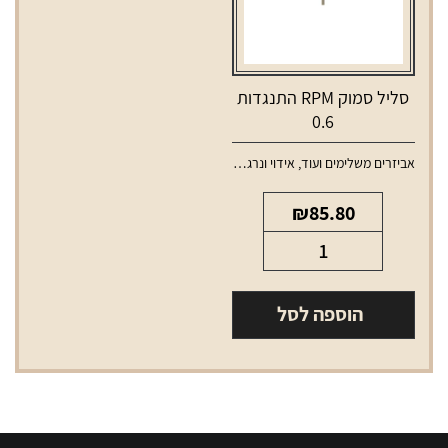
סליל סמוק RPM התנגדות
0.6
אביזרים משלימים ועוד
,
אידוי ונרגילות
,
סלילים וסוללות למכשירי אידוי
₪
85.80
כמות
של
סליל
הוספה לסל
סמוק
RPM
התנגדות
0.6