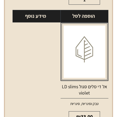
של
אל
הוספה לסל
מידע נוסף
אם
פורוורד
קפסולה
LM
Forward
אל די סלים סגול LD slims
violet
טבק וסיגריות
,
סיגריות
₪
33.00