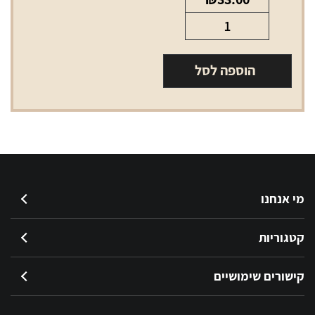
כמות
של
אל
הוספה לסל
די
סלים
סגול
LD
slims
violet
מי אנחנו
קטגוריות
קישורים שימושיים