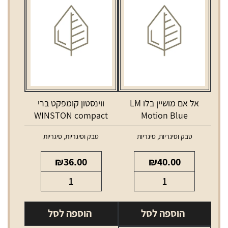
אל אם מושיין בלו LM
ווינסטון קומפקט ברי
WINSTON compact
Motion Blue
berry
טבק וסיגריות
,
סיגריות
טבק וסיגריות
,
סיגריות
₪
36.00
₪
40.00
כמות
כמות
של
של
אל
ווינסטון
הוספה לסל
הוספה לסל
אם
קומפקט