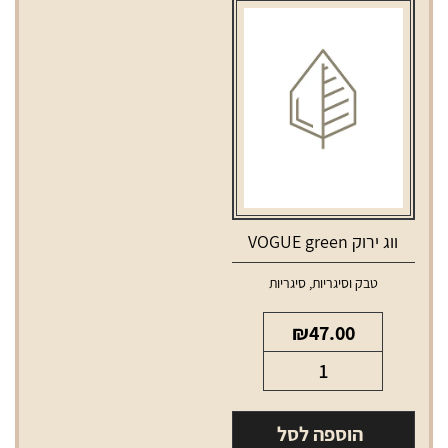
מושיין
ברי
בלו
WINSTON
compact
LM
berry
Motion
Blue
ווג ירוק VOGUE green
טבק וסיגריות
,
סיגריות
₪
47.00
כמות
של
ווג
הוספה לסל
ירוק