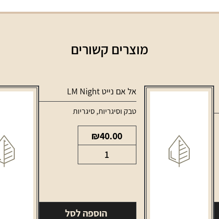
מוצרים קשורים
אל אם נייט LM Night
טבק וסיגריות
,
סיגריות
₪
40.00
כמות
של
אל
אם
נייט
הוספה לסל