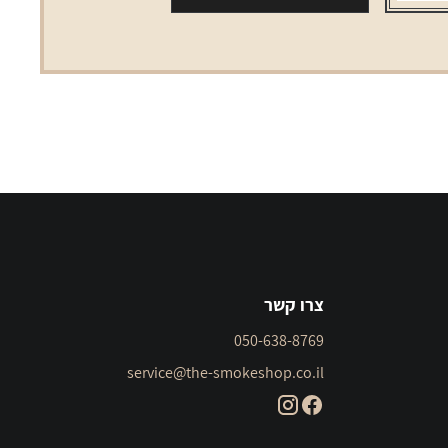
aqua
צרו קשר
050-638-8769
service@the-smokeshop.co.il