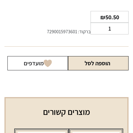
₪
50.50
כמות
ברקוד: 7290015973601
של
MIXO
02
תחליף
הוספה לסל
מועדפים
טבק
זהב
מוצרים קשורים