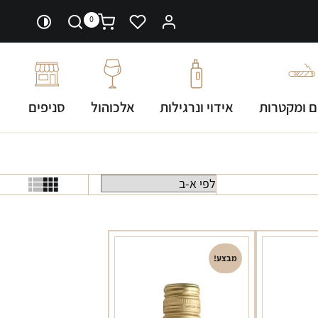
0
ם ומקטרות
אידוי ונרגילות
אלכוהול
סניפים
מבצע!