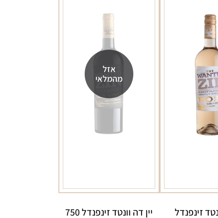
מ"ל
אזל
מהמלאי
ונטד זינפנדל
יין דה וונטד זינפנדל 750