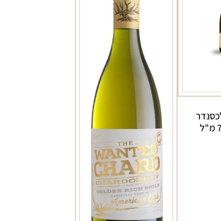
לכסנדר