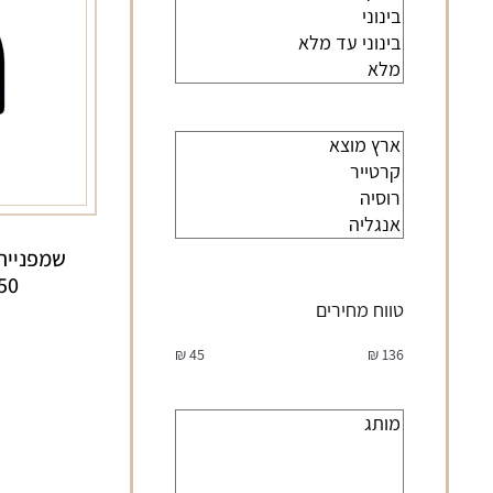
שמפנייה
750 
טווח מחירים
₪
45
₪
136