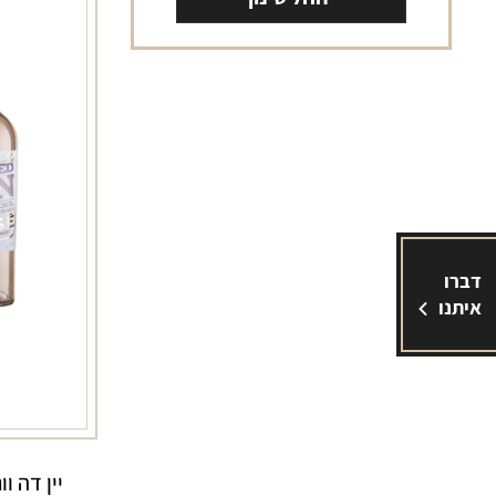
דברו
איתנו
יין דה ו